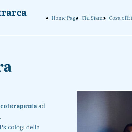
trarca
Home Page
Chi Siamo
Cosa off
ra
icoterapeuta
ad
.
 Psicologi della